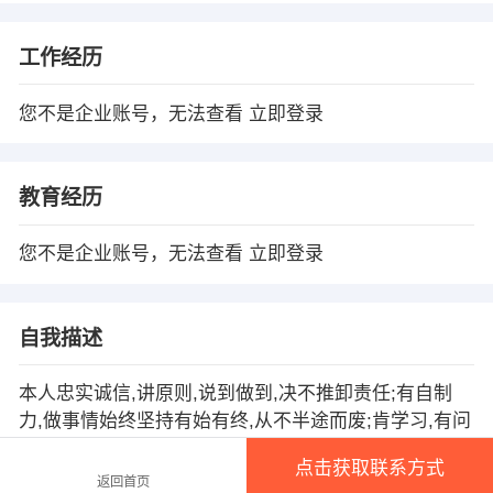
工作经历
您不是企业账号，无法查看
立即登录
教育经历
您不是企业账号，无法查看
立即登录
自我描述
本人忠实诚信,讲原则,说到做到,决不推卸责任;有自制
力,做事情始终坚持有始有终,从不半途而废;肯学习,有问
题不逃避,愿意虚心向他人学习;自信但不自负,不以自我
点击获取联系方式
为中心;愿意以谦�态度;平易近人。为人诚恳,积极进取
返回首页