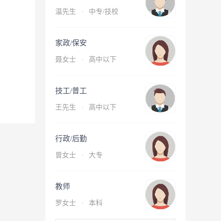
温先生
·
中专/技校
家政/保安
聂女士
·
高中以下
技工/普工
王先生
·
高中以下
行政/后勤
曾女士
·
大专
教师
罗女士
·
本科