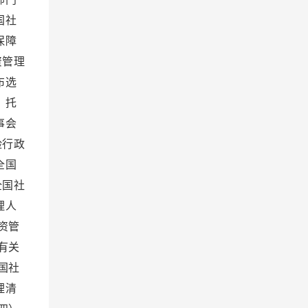
国社
保障
资管理
布选
、托
事会
险行政
全国
全国社
理人
资管
有关
国社
理清