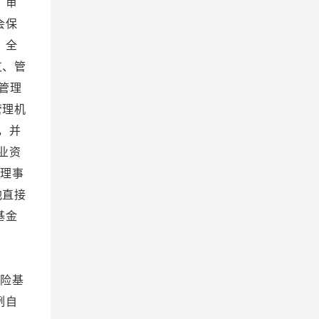
 审
会保
 全
支、管
管理
管理机
，并
业资
金理事
他直接
基金
。
 附
险基
例自