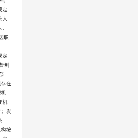
四）
规定
管人
人、
因职
；
规定
督制
部
现存在
理机
理机
督；发
一条
机构按