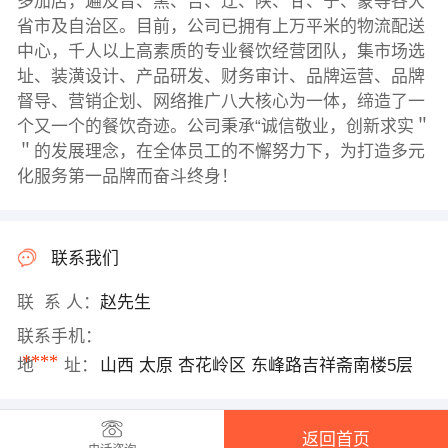
多加店，遍及晋、黑、吉、辽、陕、甘、宁、蒙等各大
省市及自治区。目前，公司已拥有上万平米的物流配送
中心，千人以上高素质的专业餐饮经营团队，集市场选
址、装潢设计、产品研发、财务审计、品牌运营、品牌
督导、营销企划、网络推广八大核心为一体，缔造了一
个又一个的餐饮奇迹。公司秉承“诚信敬业，创新求实＂
＂的发展理念，在全体员工的不懈努力下，为打造多元
化服务第一品牌而奋斗终身！
联系我们
联 系 人：
赵先生
联系手机：
****
地 址：
山西 太原 杏花岭区 东峰路吉祥斋南楼5层
返回首页