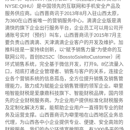
NYSE:QIHU）是中国领先的互联网和手机安全产品及
服务供应商。山西晋商讯于2013年8月入驻山西太原，
为360在山西省唯一的营销服务中心。滴滴企业版是滴
滴快的旗下企业出行服务平台，企业员工可以用公司开
通账号实时（预约）叫车，山西晋商讯于2015年7月主
要负责山西滴滴、天津滴滴企业客户的开发及维护。加
推科技是一家持续创新，以“赋予销售力量”为使命的互
联网公司，首创B2S2C（BosstoSsleltoCustomer）闭
环式销售系统，完全基于微信开发，打开9。8亿流量入
口，彻底打通企业管理者、销售与客户的关系，连接企
业各个营销系统的信息孤岛，全方位提升销售及销售管
理能力，致力成为赋能企业销售管理的领军企业。噼里
啪智能财税是爱康鼎科技旗下、智能财税品牌，国内领
先的企业财税服务商。为企业用户提供标准化财税服务
及定制化解决方案，能帮助企业用户一直得到专业的财
务及运营支撑。山西晋商讯为噼里啪在山西地区业务总
代理，为山西各中小企业提供专业、便捷、安全高效的
财税服务。我们的办公环境宽敞明亮，有1000多平的场